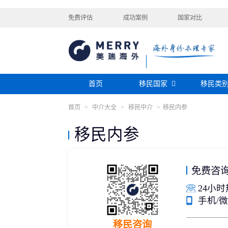
免费评估
成功案例
国家对比
首页
移民国家
移民类
首页
>
中介大全
>
移民中介
>
移民内参
购房移民
投资移民
美国
加拿大
阿根廷
巴拿马
迪拜黄金签证
香港投资移民
安提瓜
格林纳达
圣卢西亚
移民内参
美洲
巴拿马购房移民
新加坡投资移民
希腊购房移民
新西兰投资移民
瑞典
芬兰
希腊
土耳其
圣基茨投资购房护照
美国EB-5投资移
格鲁吉亚
爱尔兰
马耳他
黑
格林纳达投资购房护照
塞浦路斯购房移民
免费咨
欧洲
奥地利
拉脱维亚
英国
斯洛
土耳其购房入籍/护照
24小时热
塞浦路斯购房移民
手机/微信
澳大利亚
瑙鲁
新西兰
瓦努
大洋洲
移民咨询