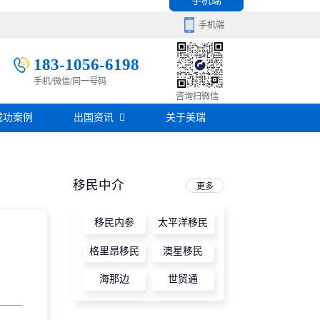
手机端
手机端
183-1056-6198
手机/微信/同一号码
移民百科
咨询扫微信
成功案例
出国资讯
关于美瑞
房产知识
在线咨询
签证攻略
移民中介
更多
移民问答
移民内参
太平洋移民
在线咨询
格里昂移民
澳星移民
海那边
世贸通