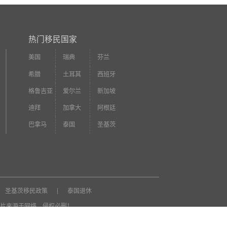
热门移民国家
美国
瑞典
芬兰
希腊
土耳其
西班牙
格鲁吉亚
爱尔兰
新加坡
迪拜
加拿大
阿根廷
巴拿马
泰国
圣基茨
圣基茨移民政策
泰国退休
片来源于网络，侵权必删！