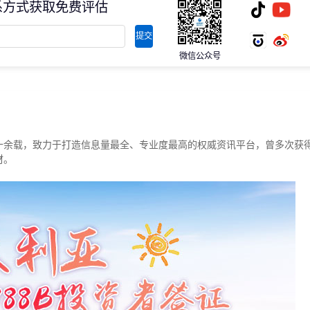
系方式获取免费评估
存款/收入移民
杰出人才
日本
韩国
提交
名单)
西班牙远程工签
香港高才
分制)
泰国DTV居留
香港专才计划
微信公众号
土耳其存款护照
香港优才计划
韩国存款投资移民
美国EB1A杰出人才移民
划
菲律宾退休居留签证SRRV
澳洲186、187雇主担保移民
斐济存款退休移民
马来西亚第二家园计划
西班牙非盈利居留
十余载，致力于打造信息量最全、专业度最高的权威资讯平台，曾多次获
材。