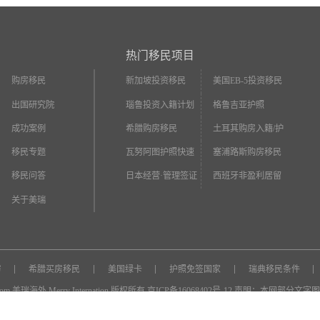
热门移民项目
购房移民
新加坡投资移民
美国EB-5投资移民
出国研究院
瑙鲁投资入籍计划
格鲁吉亚护照
成功案例
希腊购房移民
土耳其购房入籍/护
照
移民专题
瓦努阿图护照快速
塞浦路斯购房移民
入籍
移民问答
日本经营·管理签证
西班牙非盈利居留
关于美瑞
房
希腊买房移民
美国绿卡
护照免签国家
瑞典移民条件
w.com 美瑞海外 Merry Internation 版权所有
京ICP备16068402号-12
声明：本网部分文字图