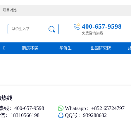
项目对比
400-657-9598
免费咨询热线
别
购房移民
华侨生
出国研究院
护照移民
创业移民
圣基茨
圣多美投资入籍计划
迪拜创业签证
多米尼克
阿根廷护照入籍
加拿大联邦SUV创业投资移民
土耳其存款护照
日本经营·管理签证
西班牙
葡萄牙
民
瑙鲁投资入籍计划
新加坡创业自雇EP
山
塞浦路斯
格鲁吉亚护照
芬兰创业自雇移民
询热线
免费评估
伐克
德国
葡萄牙50万欧基金投资永居
圣基茨投资购房护照
德国法人签证
线：400-657-9598
Whatsapp：+852 65724797
圣基茨捐款护照
：18310566198
QQ号：939288682
格林纳达投资购房护照
阿图
斐济