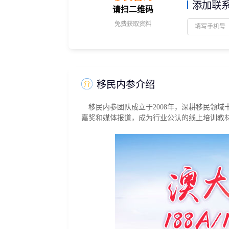
添加联
请扫二维码
捐赠移民
雇主担保
免费获取资料
新加坡
迪拜
马来西亚
泰国
葡萄牙捐赠移民
新西兰雇主担保(绿
中国香港
菲律宾
泰国精英签证
新西兰雇主担保(六
亚洲
格鲁吉亚护照
瑞典雇主担保移民
圣基茨捐款护照
芬兰雇主担保移民
马耳他捐款投资护照
爱尔兰高管居留计
圣多美
几内亚比绍
格林纳达捐款护照
移民内参介绍
非洲
安提瓜捐赠护照
圣卢西亚捐赠护照
移民内参团队成立于2008年，深耕移民领域
嘉奖和媒体报道，成为行业公认的线上培训教