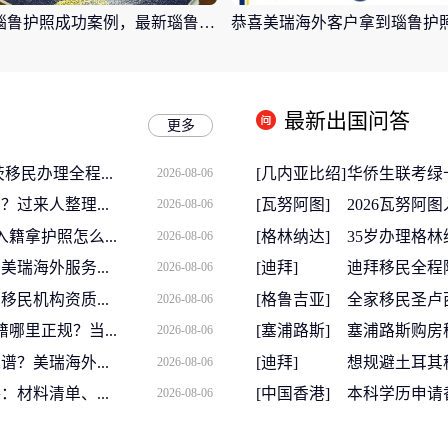
恭喜瑙鲁护照成功案例，最新瑙鲁护照批准获批信
最新出国问答
更多
移民办理全程...
[几内亚比绍]
华侨生联考绿
2026-08-06
过来人整理...
[瓦努阿图]
2026瓦努阿
2026-08-06
入籍拿护照怎么...
[格林纳达]
35岁办理格林
2026-08-06
瑞海外服务...
[迪拜]
迪拜移民全程
2026-08-06
民机构资质...
[格鲁吉亚]
全家移民圣卢
2026-08-06
哪里正规？当...
[塞浦路斯]
塞浦路斯购房移
2026-08-06
？美瑞海外...
[迪拜]
想规避土耳其
2026-08-06
：材料清单、...
[中国香港]
本科学历申请
2026-08-06