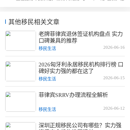
有第二身份的优势在于可以免去签证烦恼...
固的对华外交政策为其作为移民目的地增添了吸引力。中国
在匈牙利的直接投资也为匈政府的开放政策带来了成功案
例。以下是13个让您选择匈牙利作为移民目的地的理由：1.
其他移民相关文章
欧盟+申根国家：无需额外签证即可自由通行全欧盟。2.理
想跳板：毗邻奥地利和德国，是前往发达国家的便捷通道。
老牌菲律宾退休签证机构盘点 实力
3.优质资产：人民币对匈牙利福林汇率优势...
口碑兼具的推荐
2026-06-16
移民生活
2026匈牙利永居移民机构排行榜 口
碑好实力强的都在这了
2026-06-15
移民生活
菲律宾SRRV办理流程全解析
2026-06-12
移民生活
深圳正规移民公司有哪些？实力强