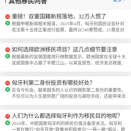
其他移民问答
重磅！双重国籍新规落地，32万人慌了
根据申根新闻相关报道，2025年4月，匈牙利国民议会针对
宪法第十五修正案进行投票，最终以140票赞成、21票反对
的表决结果通过了这一重要立法调整。根据新立法，如果双
重国籍者不是欧洲经济区（欧盟、挪威、瑞士、冰岛、列支
敦士登）公民，并且被认为对匈牙利的公共秩序或国家安全
如何选择欧洲移民项目？这几点细节要注意
构成威胁，匈牙利政府可以暂停其公民身份长达10年。而
根据最新的宜居国度排行榜数据显示，欧洲国家在全球十大
根据匈牙利国家统计局2024年的数据，当前大概有32万匈
宜居国家中占据了半壁江山，以其宜居性、经济发达程度、
牙利公民拥有双重国籍，其中持有非欧盟国籍的...
社会福利优越性等优势成为世界人口迁徙的热门目的地。据
《中国投资移民白皮书》揭示，中国高净值人士的资产流向
备受关注。在谈论欧洲时，除去传统移民国家英美加澳，爱
匈牙利第二身份投资有哪些好处？
尔兰、希腊、塞浦路斯等欧洲国家凭借其优势跻身前十。白
在当今社会，越来越多的人认识到拥有第二身份的重要性，
皮书指出，海外置业成为未来中国高净值人群的首选投资方
不仅可以为人生提供更广阔的投资与避险手段，还能带来无
式，并预示财富自由、通行自由和子女教...
法比拟的附加价值。匈牙利作为一个身份投资的热门选择，
不仅能为持有者带来全球通行便利、海外业务拓展、子女教
育优势等诸多好处。让我们一起来了解，在匈牙利配置第二
人们为什么都选择匈牙利作为移民目的地呢？
身份究竟有哪些重要好处呢？1.匈牙利身份，轻松出行许多
2024年，中欧国家匈牙利的移民价值点备受关注。匈牙利
热爱旅行的人都深知申请签证的繁琐与成本高昂。然而，拥
一直在推行“向东开放”政策并积极参与“一带一路”倡议，稳