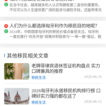
尔兰、希腊、塞浦路斯等欧洲国家凭借其优势跻身前十。白
在当今社会，越来越多的人认识到拥有第二身份的重要性，
皮书指出，海外置业成为未来中国高净值人群的首选投资方
不仅可以为人生提供更广阔的投资与避险手段，还能带来无
式，并预示财富自由、通行自由和子女教...
法比拟的附加价值。匈牙利作为一个身份投资的热门选择，
不仅能为持有者带来全球通行便利、海外业务拓展、子女教
育优势等诸多好处。让我们一起来了解，在匈牙利配置第二
人们为什么都选择匈牙利作为移民目的地呢？
身份究竟有哪些重要好处呢？1.匈牙利身份，轻松出行许多
2024年，中欧国家匈牙利的移民价值点备受关注。匈牙利
热爱旅行的人都深知申请签证的繁琐与成本高昂。然而，拥
一直在推行“向东开放”政策并积极参与“一带一路”倡议，稳
有第二身份的优势在于可以免去签证烦恼...
固的对华外交政策为其作为移民目的地增添了吸引力。中国
在匈牙利的直接投资也为匈政府的开放政策带来了成功案
例。以下是13个让您选择匈牙利作为移民目的地的理由：1.
其他移民相关文章
欧盟+申根国家：无需额外签证即可自由通行全欧盟。2.理
想跳板：毗邻奥地利和德国，是前往发达国家的便捷通道。
老牌菲律宾退休签证机构盘点 实力
3.优质资产：人民币对匈牙利福林汇率优势...
口碑兼具的推荐
2026-06-16
移民生活
2026匈牙利永居移民机构排行榜 口
碑好实力强的都在这了
2026-06-15
移民生活