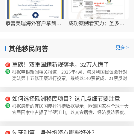
恭喜美瑞海外客户拿到瑙鲁护照最新获批信(2026年4月16日)
成功案例看实力：圣多美移民优质企业如何助客户快速拿证
更多
>
其他移民问答
重磅！双重国籍新规落地，32万人慌了
根据申根新闻相关报道，2025年4月，匈牙利国民议会针对
宪法第十五修正案进行投票，最终以140票赞成、21票反对
的表决结果通过了这一重要立法调整。根据新立法，如果双
重国籍者不是欧洲经济区（欧盟、挪威、瑞士、冰岛、列支
敦士登）公民，并且被认为对匈牙利的公共秩序或国家安全
如何选择欧洲移民项目？这几点细节要注意
构成威胁，匈牙利政府可以暂停其公民身份长达10年。而
根据最新的宜居国度排行榜数据显示，欧洲国家在全球十大
根据匈牙利国家统计局2024年的数据，当前大概有32万匈
宜居国家中占据了半壁江山，以其宜居性、经济发达程度、
牙利公民拥有双重国籍，其中持有非欧盟国籍的...
社会福利优越性等优势成为世界人口迁徙的热门目的地。据
《中国投资移民白皮书》揭示，中国高净值人士的资产流向
备受关注。在谈论欧洲时，除去传统移民国家英美加澳，爱
匈牙利第二身份投资有哪些好处？